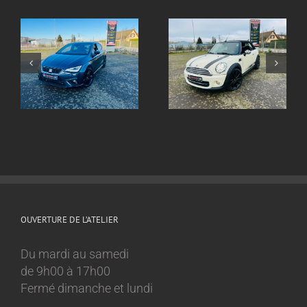
Echappement inox
ox
Echappement inox
sur mesure
sur mesure Mini
Volkswagen Golf 8
Cooper 1.6l
GTI
OUVERTURE DE L’ATELIER
Du mardi au samedi
de 9h00 à 17h00
Fermé dimanche et lundi