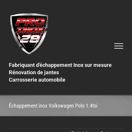
Skip
to
content
Fabriquant d'échappement Inox sur mesure
Rénovation de jantes
Carrosserie automobile
Échappement inox Volkswagen Polo 1.4tsi