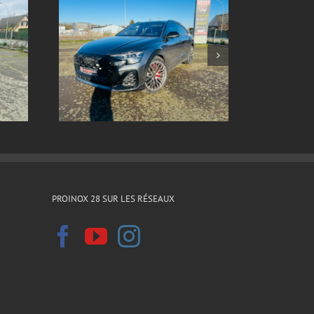
ox sur
Echappement inox sur
8 2024
mesure Ford sierra xr4i v6
PROINOX 28 SUR LES RÉSEAUX