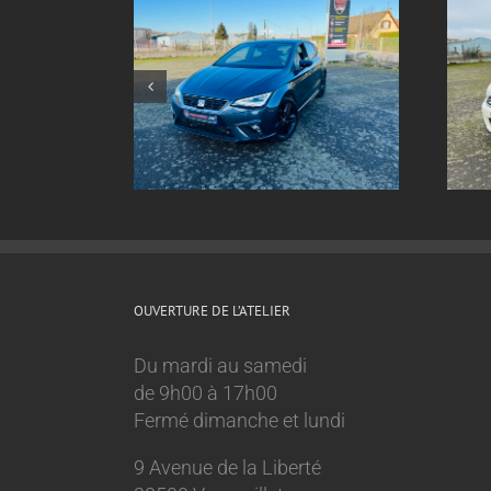
nt inox sur
Echappement inox sur
Ibiza 1.0 tsi
mesure Mini Cooper 1.6l
OUVERTURE DE L’ATELIER
Du mardi au samedi
de 9h00 à 17h00
Fermé dimanche et lundi
9 Avenue de la Liberté