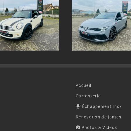
Echappement inox sur
Echappement in
mesure Volkswagen Golf 8
mesure AUDI SQ
GTI
Accueil
Carrosserie
Échappement Inox
Rénovation de jantes
Photos & Vidéos