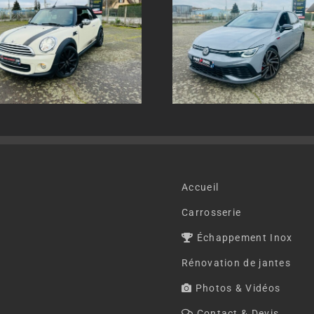
Echappement inox sur
Echappement in
mesure Volkswagen Golf 8
mesure AUDI SQ
GTI
Accueil
Carrosserie
Échappement Inox
Rénovation de jantes
Photos & Vidéos
Contact & Devis