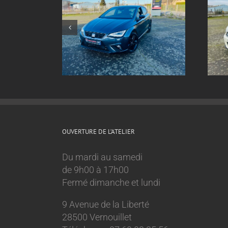
nt inox sur
Echappement inox sur
Ibiza 1.0 tsi
mesure Mini Cooper 1.6l
OUVERTURE DE L’ATELIER
Du mardi au samedi
de 9h00 à 17h00
Fermé dimanche et lundi
9 Avenue de la Liberté
28500 Vernouillet