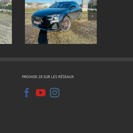
ox sur
Echappement inox sur
8 2024
mesure Ford sierra xr4i v6
PROINOX 28 SUR LES RÉSEAUX