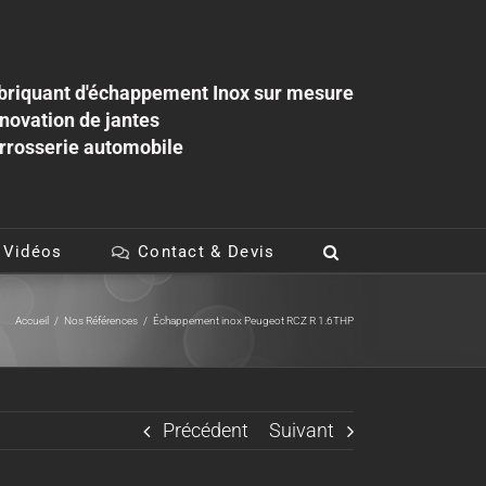
briquant d'échappement Inox sur mesure
novation de jantes
rrosserie automobile
 Vidéos
Contact & Devis
Accueil
/
Nos Références
/
Échappement inox Peugeot RCZ R 1.6THP
Précédent
Suivant