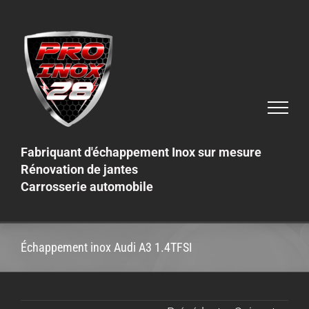
Skip
to
content
Fabriquant d'échappement Inox sur mesure
Rénovation de jantes
Carrosserie automobile
Échappement inox Audi A3 1.4TFSI