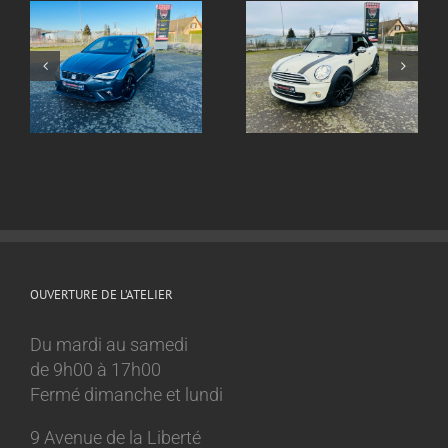
Echappement inox
ox
Echappement inox
sur mesure
sur mesure Mini
Volkswagen Golf 8
Cooper 1.6l
GTI
OUVERTURE DE L’ATELIER
Du mardi au samedi
de 9h00 à 17h00
Fermé dimanche et lundi
9 Avenue de la Liberté