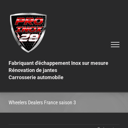
Skip
to
content
Fabriquant d'échappement Inox sur mesure
Rénovation de jantes
Carrosserie automobile
Wheelers Dealers France saison 3