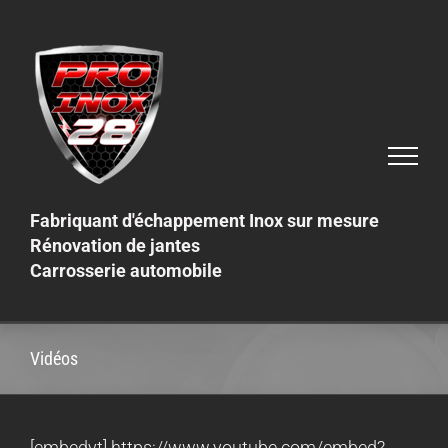
Skip
to
content
Fabriquant d'échappement Inox sur mesure
Rénovation de jantes
Carrosserie automobile
Vidéos
[embedyt] https://www.youtube.com/embed?