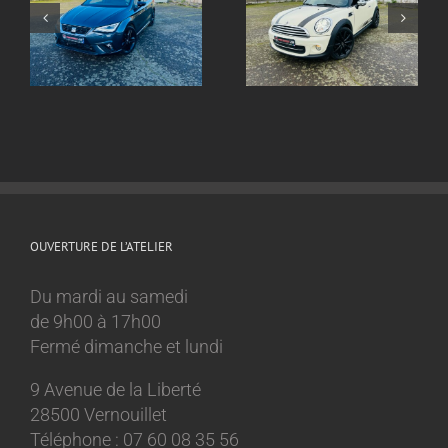
Echappement inox
ox
Echappement inox
sur mesure
sur mesure Mini
Volkswagen Golf 8
Cooper 1.6l
GTI
OUVERTURE DE L’ATELIER
Du mardi au samedi
de 9h00 à 17h00
Fermé dimanche et lundi
9 Avenue de la Liberté
28500 Vernouillet
Téléphone : 07 60 08 35 56