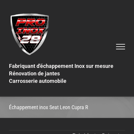
Skip
to
content
Fabriquant d'échappement Inox sur mesure
Rénovation de jantes
Carrosserie automobile
Échappement inox Seat Leon Cupra R