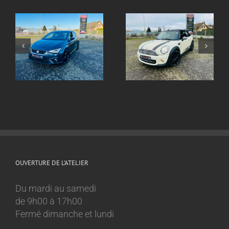
Echappement inox
ox
Echappement inox
sur mesure
sur mesure Mini
Volkswagen Golf 8
Cooper 1.6l
GTI
OUVERTURE DE L’ATELIER
Du mardi au samedi
de 9h00 à 17h00
Fermé dimanche et lundi