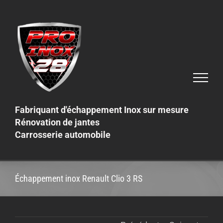
Skip
to
content
Fabriquant d'échappement Inox sur mesure
Rénovation de jantes
Carrosserie automobile
Échappement inox Renault Clio 3 RS