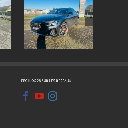
ox sur
Echappement inox sur
8 2024
mesure Ford sierra xr4i v6
PROINOX 28 SUR LES RÉSEAUX