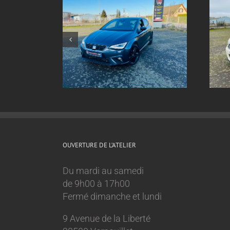
nt inox sur
Echappement inox sur
Ibiza 1.0 tsi
mesure Mini Cooper 1.6l
OUVERTURE DE L’ATELIER
Du mardi au samedi
de 9h00 à 17h00
Fermé dimanche et lundi
9 Avenue de la Liberté