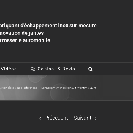
briquant d'échappement Inox sur mesure
novation de jantes
rrosserie automobile
 Vidéos
Contact & Devis
u
,
Non classé
,
Nos Références
/
Échappement inox Renault Avantime 3L V6
Précédent
Suivant