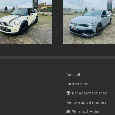
Echappement inox sur
Echappement in
mesure Volkswagen Golf 8
mesure AUDI SQ
GTI
Accueil
Carrosserie
Échappement Inox
Rénovation de jantes
Photos & Vidéos