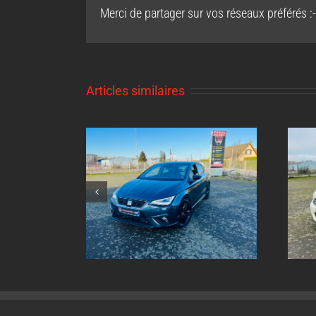
Merci de partager sur vos réseaux préférés :-
Articles similaires
nt inox sur
Echappement inox sur
Ibiza 1.0 tsi
mesure Mini Cooper 1.6l