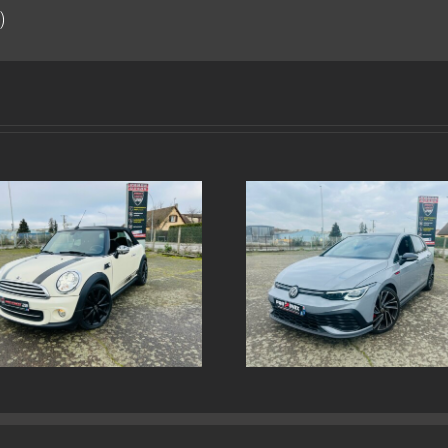
)
Echappement inox sur
Echappement in
mesure Volkswagen Golf 8
mesure AUDI SQ
GTI