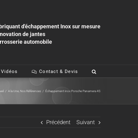
briquant d'échappement Inox sur mesure
novation de jantes
rrosserie automobile
 Vidéos
Contact & Devis
eil
/
A la Une
,
Nos Références
/
Échappement inox Porsche Panamera 4S
Précédent
Suivant