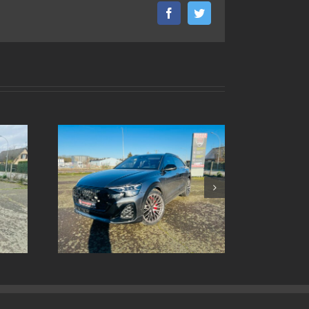
Facebook
Twitter
ox sur
Echappement inox sur
8 2024
mesure Ford sierra xr4i v6