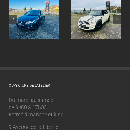
Echappement inox
ox
Echappement inox
sur mesure
sur mesure Mini
Volkswagen Golf 8
Cooper 1.6l
GTI
OUVERTURE DE L’ATELIER
Du mardi au samedi
de 9h00 à 17h00
Fermé dimanche et lundi
9 Avenue de la Liberté