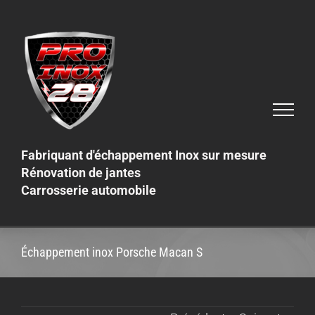
Skip
to
content
Fabriquant d'échappement Inox sur mesure
Rénovation de jantes
Carrosserie automobile
Échappement inox Porsche Macan S