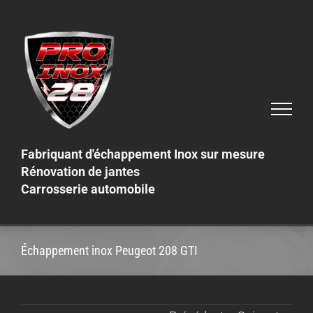
Skip
to
content
Fabriquant d'échappement Inox sur mesure
Rénovation de jantes
Carrosserie automobile
Échappement inox Peugeot 208 GTI