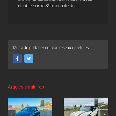
double sortie 89mm coté droit
Merci de partager sur vos réseaux préférés :-)
Facebook
Twitter
Articles similaires
Echappement inox
ox
Echappement inox