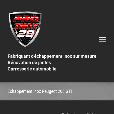
Skip
to
content
Fabriquant d'échappement Inox sur mesure
Rénovation de jantes
Carrosserie automobile
Échappement inox Peugeot 208 GTI