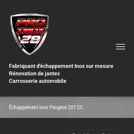
Skip
to
content
Fabriquant d'échappement Inox sur mesure
Rénovation de jantes
Carrosserie automobile
Échappement inox Peugeot 207 CC