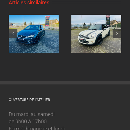
Articles similaires
Echappement inox
ox
Echappement inox
sur mesure
sur mesure Mini
Volkswagen Golf 8
Cooper 1.6l
GTI
OUVERTURE DE L’ATELIER
Du mardi au samedi
de 9h00 à 17h00
Fermé dimanche et lundi