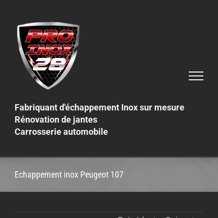
Skip
to
content
Fabriquant d'échappement Inox sur mesure
Rénovation de jantes
Carrosserie automobile
Echappement inox Peugeot 107