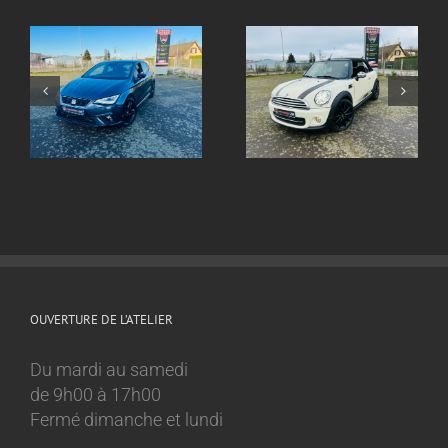
Echappement inox
ox
Echappement inox
sur mesure
sur mesure Mini
Volkswagen Golf 8
Cooper 1.6l
GTI
OUVERTURE DE L’ATELIER
Du mardi au samedi
de 9h00 à 17h00
Fermé dimanche et lundi