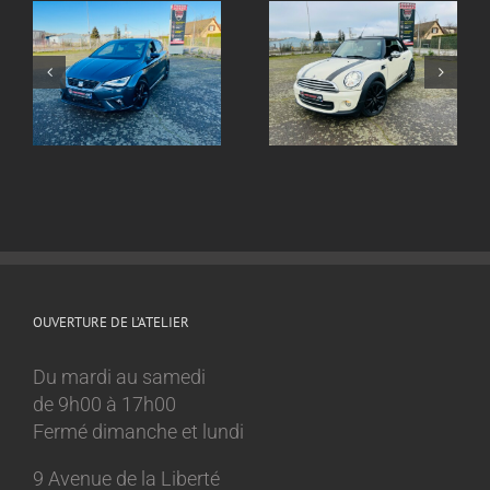
Echappement inox
ox
Echappement inox
sur mesure
sur mesure Mini
Volkswagen Golf 8
Cooper 1.6l
GTI
OUVERTURE DE L’ATELIER
Du mardi au samedi
de 9h00 à 17h00
Fermé dimanche et lundi
9 Avenue de la Liberté