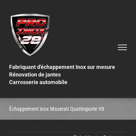
Skip
to
content
Fabriquant d'échappement Inox sur mesure
Rénovation de jantes
Carrosserie automobile
Échappement inox Maserati Quattroporte V8