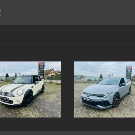
)
Echappement inox sur
Echappement in
mesure Volkswagen Golf 8
mesure AUDI SQ
GTI