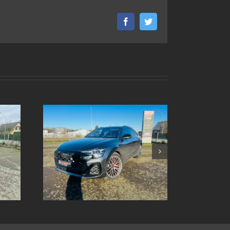
Facebook
Twitter
ox sur
Echappement inox sur
8 2024
mesure Ford sierra xr4i v6