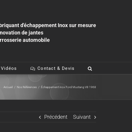
briquant d'échappement Inox sur mesure
novation de jantes
rrosserie automobile
 Vidéos
Contact & Devis
Accueil
/
Nos Références
/
Échappement inox Ford Mustang V8 1968
Précédent
Suivant