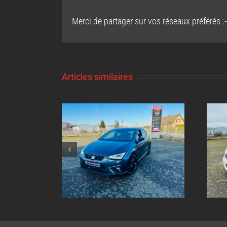
Merci de partager sur vos réseaux préférés :-
Articles similaires
nt inox sur
Echappement inox sur
Ibiza 1.0 tsi
mesure Mini Cooper 1.6l