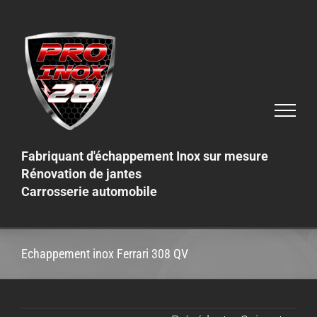
Skip
to
content
Fabriquant d'échappement Inox sur mesure
Rénovation de jantes
Carrosserie automobile
Echappement inox Ferrari 308 QV