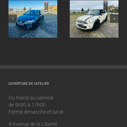
Echappement inox
ox
Echappement inox
sur mesure
sur mesure Mini
Volkswagen Golf 8
Cooper 1.6l
GTI
OUVERTURE DE L’ATELIER
Du mardi au samedi
de 9h00 à 17h00
Fermé dimanche et lundi
9 Avenue de la Liberté