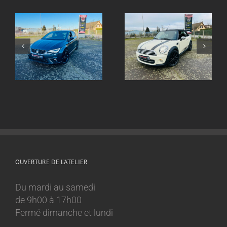
Echappement inox
ox
Echappement inox
sur mesure
sur mesure Mini
Volkswagen Golf 8
Cooper 1.6l
GTI
OUVERTURE DE L’ATELIER
Du mardi au samedi
de 9h00 à 17h00
Fermé dimanche et lundi