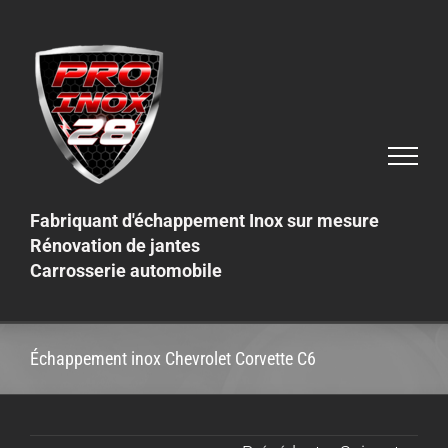
Skip
to
content
Fabriquant d'échappement Inox sur mesure
Rénovation de jantes
Carrosserie automobile
Échappement inox Chevrolet Corvette C6