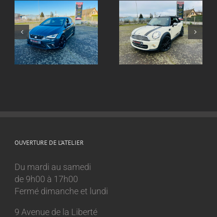
Echappement inox
ox
Echappement inox
sur mesure
sur mesure Mini
Volkswagen Golf 8
Cooper 1.6l
GTI
OUVERTURE DE L’ATELIER
Du mardi au samedi
de 9h00 à 17h00
Fermé dimanche et lundi
9 Avenue de la Liberté