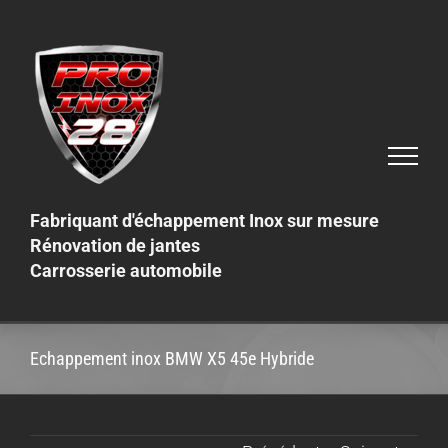
Skip
to
content
Fabriquant d'échappement Inox sur mesure
Rénovation de jantes
Carrosserie automobile
Echappement inox BMW X5 45e Hybride