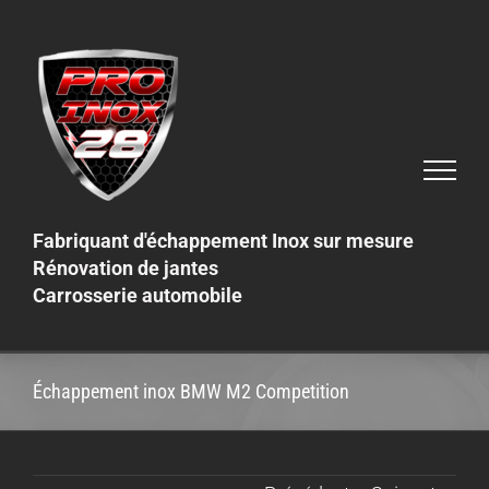
Skip
to
content
Fabriquant d'échappement Inox sur mesure
Rénovation de jantes
Carrosserie automobile
Échappement inox BMW M2 Competition