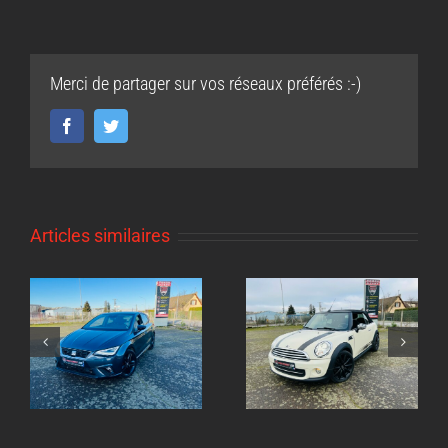
Merci de partager sur vos réseaux préférés :-)
Facebook
Twitter
Articles similaires
Echappement inox
ox
Echappement inox
sur mesure
sur mesure Mini
Volkswagen Golf 8
Cooper 1.6l
GTI