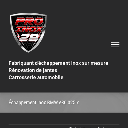
Skip
to
content
Fabriquant d'échappement Inox sur mesure
Rénovation de jantes
Carrosserie automobile
Échappement inox BMW e30 325ix