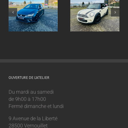
Echappement inox
ox
Echappement inox
sur mesure
sur mesure Mini
Volkswagen Golf 8
Cooper 1.6l
GTI
OUVERTURE DE L’ATELIER
Du mardi au samedi
de 9h00 à 17h00
Fermé dimanche et lundi
9 Avenue de la Liberté
28500 Vernouillet