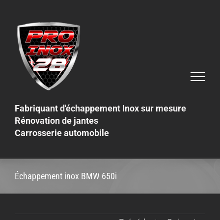
Skip
to
content
Fabriquant d'échappement Inox sur mesure
Rénovation de jantes
Carrosserie automobile
Échappement inox BMW 650i