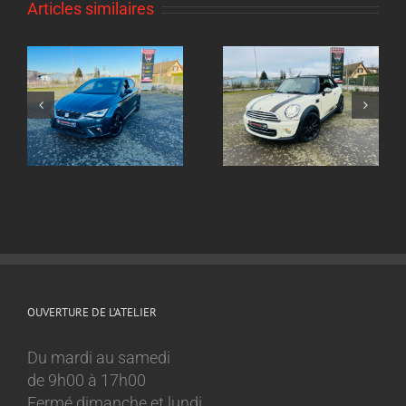
Articles similaires
Echappement inox
ox
Echappement inox
sur mesure
sur mesure Mini
Volkswagen Golf 8
Cooper 1.6l
GTI
OUVERTURE DE L’ATELIER
Du mardi au samedi
de 9h00 à 17h00
Fermé dimanche et lundi