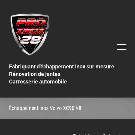
Skip
to
content
Fabriquant d'échappement Inox sur mesure
Rénovation de jantes
Carrosserie automobile
Échappement inox Volvo XC90 V8