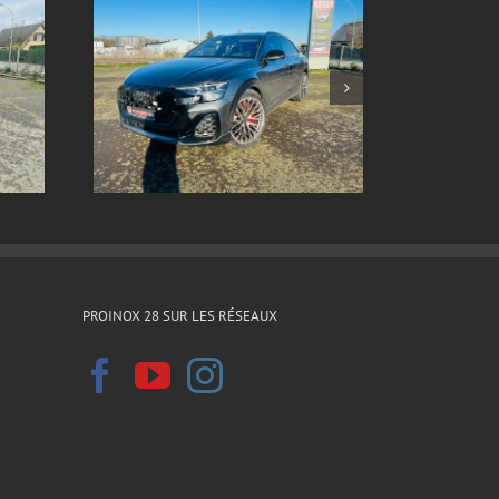
ox sur
Echappement inox sur
8 2024
mesure Ford sierra xr4i v6
PROINOX 28 SUR LES RÉSEAUX