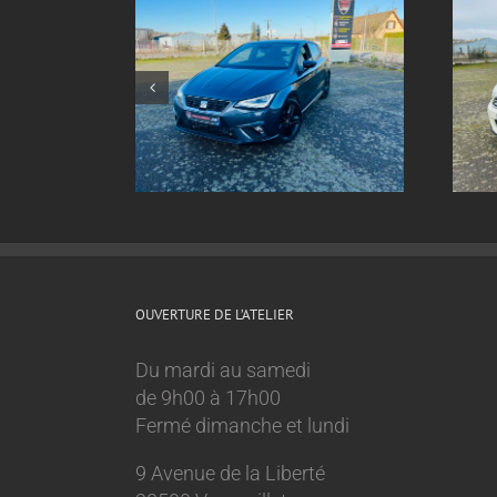
nt inox sur
Echappement inox sur
Ibiza 1.0 tsi
mesure Mini Cooper 1.6l
OUVERTURE DE L’ATELIER
Du mardi au samedi
de 9h00 à 17h00
Fermé dimanche et lundi
9 Avenue de la Liberté