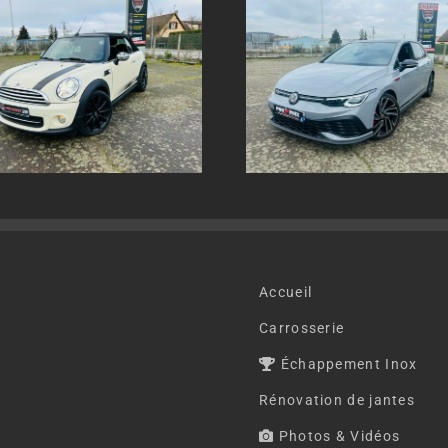
Echappement inox sur
Echappement in
mesure Volkswagen Golf 8
mesure AUDI SQ
GTI
Accueil
Carrosserie
Échappement Inox
Rénovation de jantes
Photos & Vidéos