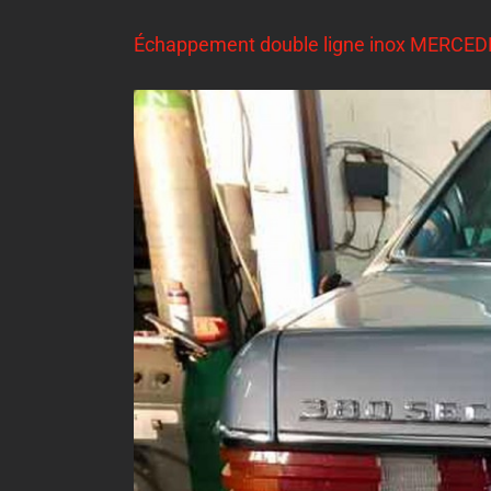
Échappement double ligne inox MERCED
Voir
l'image
agrandie